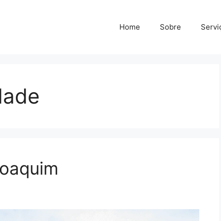
Home
Sobre
Servi
dade
 Joaquim