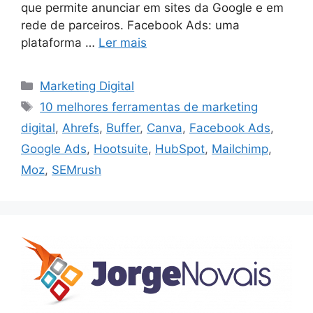
que permite anunciar em sites da Google e em
rede de parceiros. Facebook Ads: uma
plataforma …
Ler mais
Categorias
Marketing Digital
Etiquetas
10 melhores ferramentas de marketing
digital
,
Ahrefs
,
Buffer
,
Canva
,
Facebook Ads
,
Google Ads
,
Hootsuite
,
HubSpot
,
Mailchimp
,
Moz
,
SEMrush