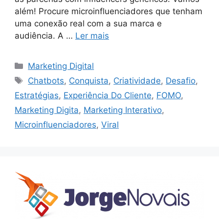
além! Procure microinfluenciadores que tenham
uma conexão real com a sua marca e
audiência. A …
Ler mais
Categorias
Marketing Digital
Etiquetas
Chatbots
,
Conquista
,
Criatividade
,
Desafio
,
Estratégias
,
Experiência Do Cliente
,
FOMO
,
Marketing Digita
,
Marketing Interativo
,
Microinfluenciadores
,
Viral